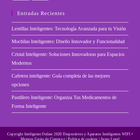
Se
Se
abre
abre
Entradas Recientes
en
en
una
una
Lentillas Inteligentes: Tecnología Avanzada para tu Visión
nueva
nueva
Mochilas Inteligentes: Diseño Innovador y Funcionalidad
pestaña
pestaña
Cristal Inteligente: Soluciones Innovadoras para Espacios
Modernos
Cafetera inteligente: Guía completa de las mejores
opciones
Pastillero Inteligente: Organiza Tus Medicamentos de
Forma Inteligente
Copyright Inteligente.Online 2020 Dispositivos y Aparatos Inteligentes WIFI •
Mejores Guías de Compra • |
Politica de cookies
| Aviso Legal