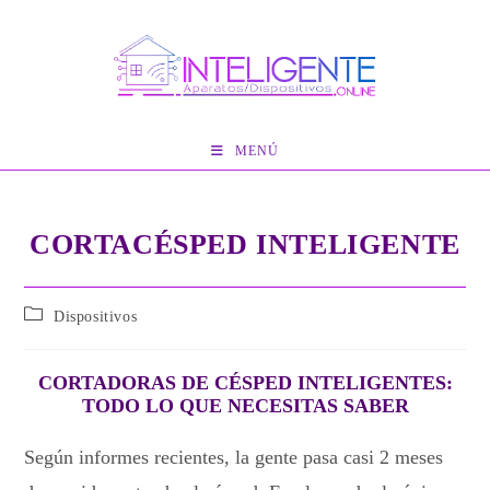
Ir
al
contenido
MENÚ
CORTACÉSPED INTELIGENTE
Categoría
Dispositivos
de
la
entrada:
CORTADORAS DE CÉSPED INTELIGENTES:
TODO LO QUE NECESITAS SABER
Según informes recientes, la gente pasa casi 2 meses