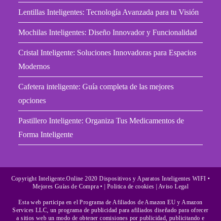
una
una
Lentillas Inteligentes: Tecnología Avanzada para tu Visión
nueva
nueva
Mochilas Inteligentes: Diseño Innovador y Funcionalidad
pestaña
pestaña
Cristal Inteligente: Soluciones Innovadoras para Espacios
Modernos
Cafetera inteligente: Guía completa de las mejores
opciones
Pastillero Inteligente: Organiza Tus Medicamentos de
Forma Inteligente
Copyright Inteligente.Online 2020 Dispositivos y Aparatos Inteligentes WIFI •
Mejores Guías de Compra • |
Politica de cookies
| Aviso Legal
Esta web participa en el Programa de Afiliados de Amazon EU y Amazon
Services LLC, un programa de publicidad para afiliados diseñado para ofrecer
a sitios web un modo de obtener comisiones por publicidad, publicitando e