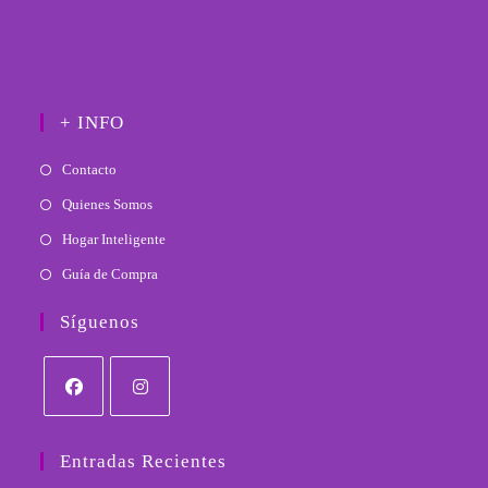
+ INFO
Contacto
Quienes Somos
Hogar Inteligente
Guía de Compra
Síguenos
Se
Se
abre
abre
Entradas Recientes
en
en