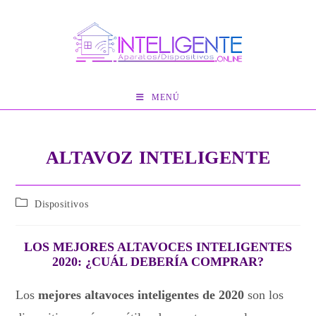
Ir
al
contenido
MENÚ
ALTAVOZ INTELIGENTE
Categoría
Dispositivos
de
la
entrada:
LOS MEJORES ALTAVOCES INTELIGENTES
2020: ¿CUÁL DEBERÍA COMPRAR?
Los
mejores altavoces inteligentes de 2020
son los